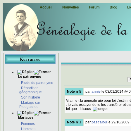
Accueil
Nouvelles
Forum
Blog
Li
Kervarrec
Le patronyme
Etude du patronyme
Répartition
Note n°5
par
annie
le 03/01/2014 @ 0
géographique
Son histoire
Vraime,t la généalo gie pour toi c'est inn
Mariage sur
. je vais essayer de te les transférer et e
Plougasnou
tel que... bisous..
Mariages
Note n°3
par
pascalou
le 29/10/2009
Femmes
Hommes