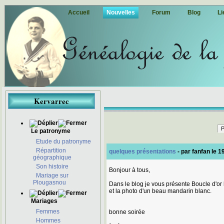
Accueil
Nouvelles
Forum
Blog
Li
Kervarrec
P
Le patronyme
Etude du patronyme
Répartition
quelques présentations
- par
fanfan
le 1
géographique
Son histoire
Bonjour à tous,
Mariage sur
Plougasnou
Dans le blog je vous présente Boucle d'or
et la photo d'un beau mandarin blanc.
Mariages
Femmes
bonne soirée
Hommes