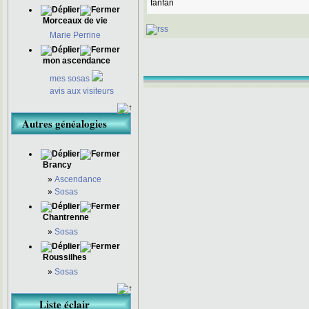
fanfan
Morceaux de vie
Marie Perrine
mon ascendance
mes sosas
avis aux visiteurs
Autres généalogies
Brancy
»
Ascendance
»
Sosas
Chantrenne
»
Sosas
Roussilhes
»
Sosas
Liste éclair